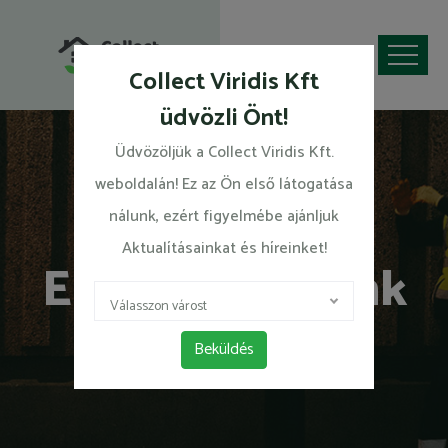
Collect Viridis Kft
üdvözli Önt!
Üdvözöljük a Collect Viridis Kft.
weboldalán! Ez az Ön első látogatása
nálunk, ezért figyelmébe ajánljuk
Aktualításainkat és híreinket!
Elérhetőségeink
Válasszon várost
Beküldés