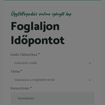
Ügyfélfogadás online igénylő lap
Foglaljon
Időpontot
Iroda Választása
*
Válasszon irodát
Téma
*
Válassza ki a megfelelő témát
Keresztnév
*