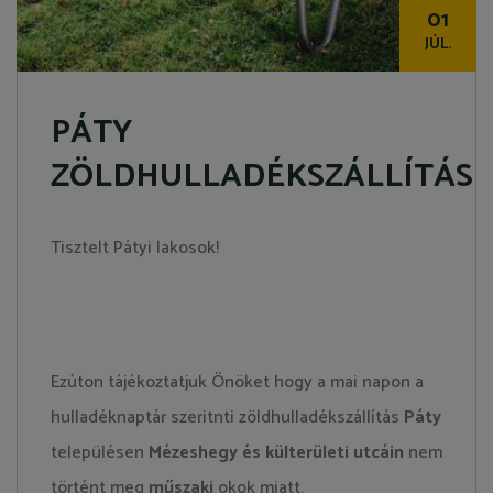
01
JÚL.
PÁTY
ZÖLDHULLADÉKSZÁLLÍTÁS
Tisztelt Pátyi lakosok!
Ezúton tájékoztatjuk Önöket hogy a mai napon a
hulladéknaptár szeritnti zöldhulladékszállítás
Páty
településen
Mézeshegy és külterületi utcáin
nem
történt meg
műszaki
okok miatt.