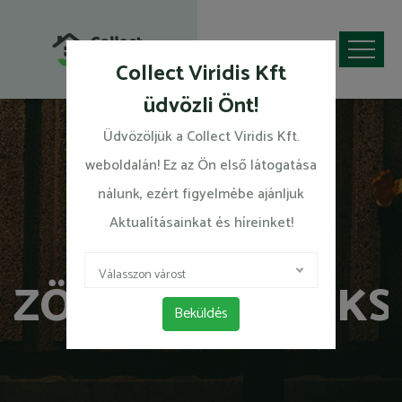
Collect Viridis Kft
üdvözli Önt!
Üdvözöljük a Collect Viridis Kft.
weboldalán! Ez az Ön első látogatása
nálunk, ezért figyelmébe ajánljuk
Aktualításainkat és híreinket!
PÁTY
Válasszon várost
ZÖLDHULLADÉKSZ
Beküldés